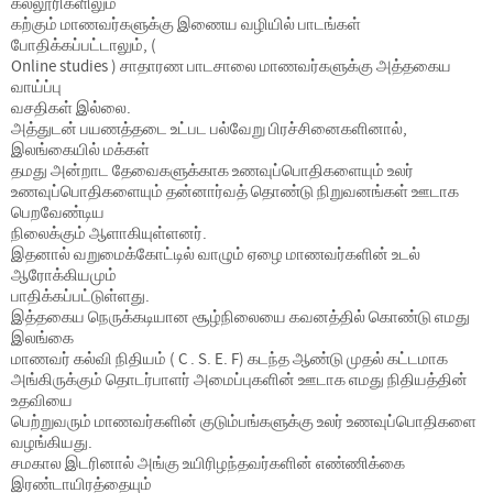
கல்லூரிகளிலும்
கற்கும் மாணவர்களுக்கு இணைய வழியில் பாடங்கள்
போதிக்கப்பட்டாலும், (
Online studies ) சாதாரண பாடசாலை மாணவர்களுக்கு அத்தகைய
வாய்ப்பு
வசதிகள் இல்லை.
அத்துடன் பயணத்தடை உட்பட பல்வேறு பிரச்சினைகளினால்,
இலங்கையில் மக்கள்
தமது அன்றாட தேவைகளுக்காக உணவுப்பொதிகளையும் உலர்
உணவுப்பொதிகளையும் தன்னார்வத் தொண்டு நிறுவனங்கள் ஊடாக
பெறவேண்டிய
நிலைக்கும் ஆளாகியுள்ளனர்.
இதனால் வறுமைக்கோட்டில் வாழும் ஏழை மாணவர்களின் உடல்
ஆரோக்கியமும்
பாதிக்கப்பட்டுள்ளது.
இத்தகைய நெருக்கடியான சூழ்நிலையை கவனத்தில் கொண்டு எமது
இலங்கை
மாணவர் கல்வி நிதியம் ( C . S. E. F) கடந்த ஆண்டு முதல் கட்டமாக
அங்கிருக்கும் தொடர்பாளர் அமைப்புகளின் ஊடாக எமது நிதியத்தின்
உதவியை
பெற்றுவரும் மாணவர்களின் குடும்பங்களுக்கு உலர் உணவுப்பொதிகளை
வழங்கியது.
சமகால இடரினால் அங்கு உயிரிழந்தவர்களின் எண்ணிக்கை
இரண்டாயிரத்தையும்